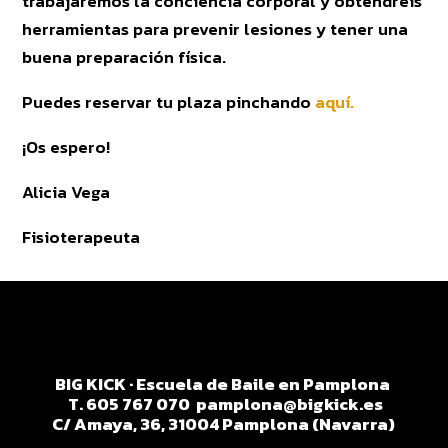
trabajaremos la conciencia corporal y obtendréis
herramientas para prevenir lesiones y tener una
buena preparación física.
Puedes reservar tu plaza pinchando
aquí.
¡Os espero!
Alicia Vega
Fisioterapeuta
BIG KICK · Escuela de Baile en Pamplona
T. 605 767 070
pamplona@bigkick.es
C/ Amaya, 36, 31004 Pamplona (Navarra)