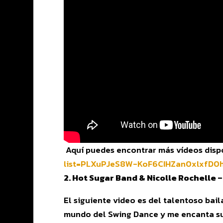
Aquí puedes encontrar más vídeos dispo
list=PLXuPJeS8W-
KoF6CIHZan0xlxfD0
2. Hot Sugar Band & Nicolle Rochelle –
El siguiente video es del talentoso ba
mundo del Swing Dance y me encanta su 