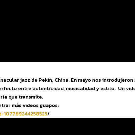
nacular jazz de Pekín, China. En mayo nos introdujeron 
erfecto entre autenticidad, musicalidad y estilo. Un vi
gría que transmite.
ntrar más videos guapos:
t-107789244258525
/