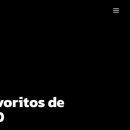
voritos de
0