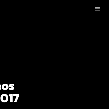
eos
2017