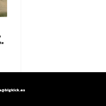
n
nte
@bigkick.es